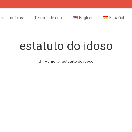
imas notícias
Termos de uso
English
Español
estatuto do idoso
Home
estatuto do idoso