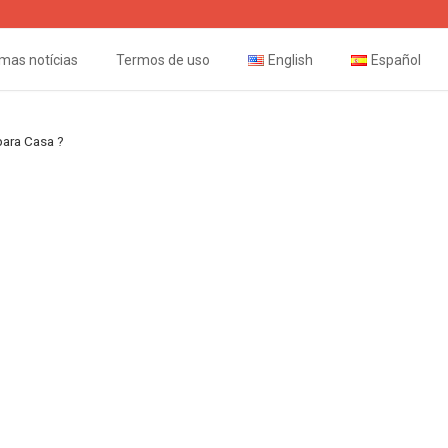
imas notícias
Termos de uso
English
Español
para Casa ?