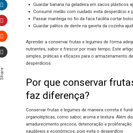
Twitter
Guardar banana na geladeira em sacos plásticos a
Consumir melão com cuidado evita desperdício e p
LinkedIn
Passar manteiga no fio da faca facilita cortar bol
Guardar palitos de dente na gaveta da cozinha aju
Pinterest
Aprender a conservar frutas e legumes de forma adeq
Stumbleupon
nutrientes, sabor e frescor por mais tempo. Este arti
simples, práticas e eficazes para o armazenamento des
Email
desperdícios.
Share
Por que conservar frut
faz diferença?
Conservar frutas e legumes de maneira correta é funda
organolépticas, como sabor, aroma e textura. Além d
amadurecimento precoce, deterioração e proliferação
saudáveis e econômicos, pois evita o desperdício.