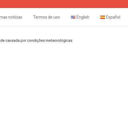
imas notícias
Termos de uso
English
Español
ade causada por condições meteorológicas