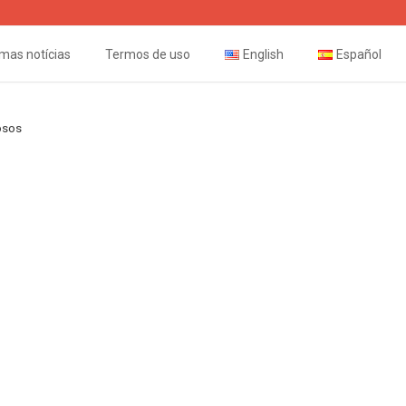
imas notícias
Termos de uso
English
Español
osos