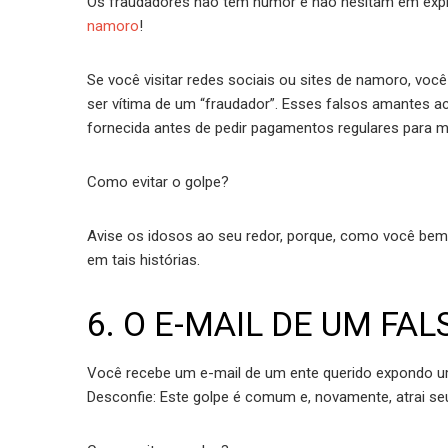
Os fraudadores não têm humor e não hesitam em exp
namoro
!
Se você visitar redes sociais ou sites de namoro, v
ser vítima de um “fraudador”. Esses falsos amantes 
fornecida antes de pedir pagamentos regulares para mel
Como evitar o golpe?
Avise os idosos ao seu redor, porque, como você bem
em tais histórias.
6. O E-MAIL DE UM FA
Você recebe um e-mail de um ente querido expondo um
Desconfie: Este golpe é comum e, novamente, atrai seu