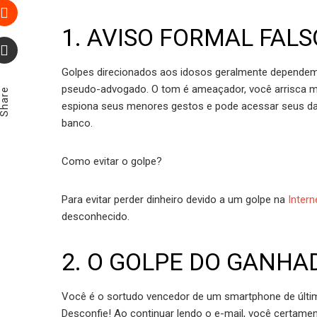
Pinterest
1. AVISO FORMAL FALS
Stumbleupon
Golpes direcionados aos idosos geralmente depende
Email
pseudo-advogado. O tom é ameaçador, você arrisca mu
Share
espiona seus menores gestos e pode acessar seus dad
banco.
Como evitar o golpe?
Para evitar perder dinheiro devido a um golpe na
Intern
desconhecido.
2. O GOLPE DO GANHA
Você é o sortudo vencedor de um smartphone de últim
Desconfie! Ao continuar lendo o e-mail, você certamen