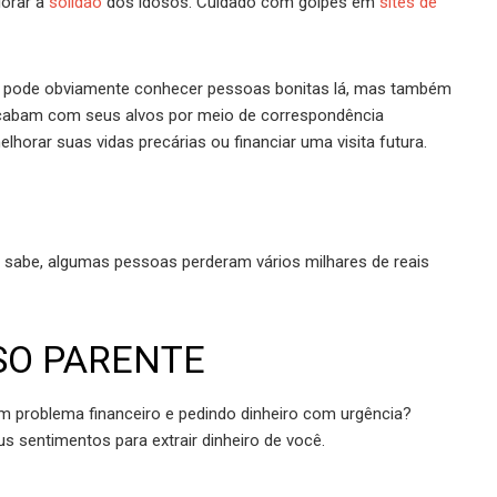
lorar a
solidão
dos idosos. Cuidado com golpes em
sites de
ocê pode obviamente conhecer pessoas bonitas lá, mas também
acabam com seus alvos por meio de correspondência
horar suas vidas precárias ou financiar uma visita futura.
 sabe, algumas pessoas perderam vários milhares de reais
LSO PARENTE
 problema financeiro e pedindo dinheiro com urgência?
s sentimentos para extrair dinheiro de você.