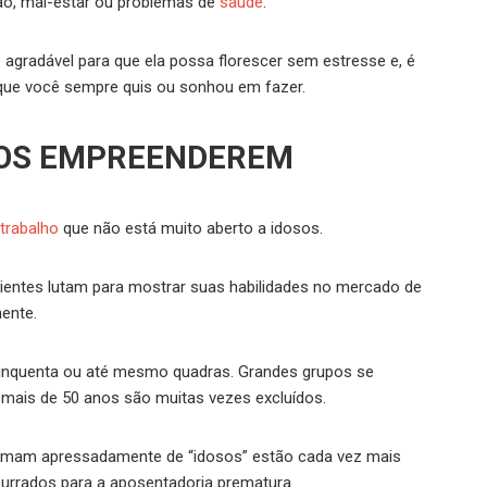
são, mal-estar ou problemas de
saúde
.
 agradável para que ela possa florescer sem estresse e, é
 que você sempre quis ou sonhou em fazer.
SOS EMPREENDEREM
trabalho
que não está muito aberto a idosos.
rientes lutam para mostrar suas habilidades no mercado de
ente.
cinquenta ou até mesmo quadras. Grandes grupos se
mais de 50 anos são muitas vezes excluídos.
hamam apressadamente de “idosos” estão cada vez mais
urrados para a aposentadoria prematura.