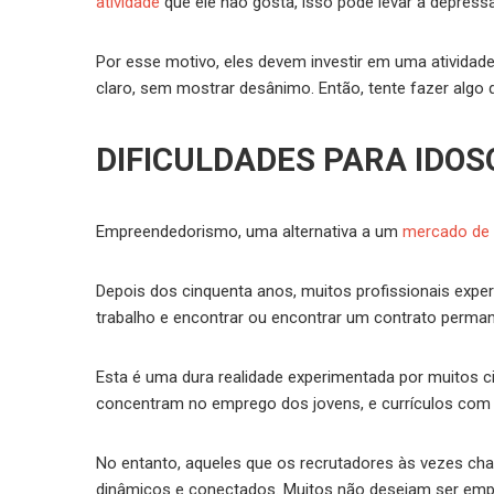
atividade
que ele não gosta, isso pode levar a depres
Por esse motivo, eles devem investir em uma atividade
claro, sem mostrar desânimo. Então, tente fazer algo
DIFICULDADES PARA IDO
Empreendedorismo, uma alternativa a um
mercado de 
Depois dos cinquenta anos, muitos profissionais expe
trabalho e encontrar ou encontrar um contrato perman
Esta é uma dura realidade experimentada por muitos 
concentram no emprego dos jovens, e currículos com 
No entanto, aqueles que os recrutadores às vezes c
dinâmicos e conectados. Muitos não desejam ser emp