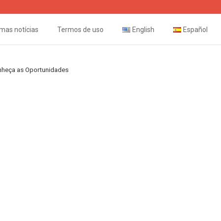
imas notícias
Termos de uso
English
Español
nheça as Oportunidades