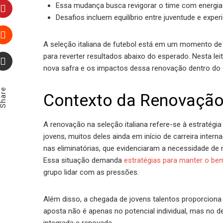
LinkedIn
Essa mudança busca revigorar o time com energia
Desafios incluem equilíbrio entre juventude e exp
Pinterest
A seleção italiana de futebol está em um momento d
Stumbleupon
para reverter resultados abaixo do esperado. Nesta le
nova safra e os impactos dessa renovação dentro do ce
Email
Share
Contexto da Renovação 
A renovação na seleção italiana refere-se à estratég
jovens, muitos deles ainda em início de carreira inter
nas eliminatórias, que evidenciaram a necessidade de
Essa situação demanda
estratégias para manter o 
grupo lidar com as pressões.
Além disso, a chegada de jovens talentos proporciona 
aposta não é apenas no potencial individual, mas no 