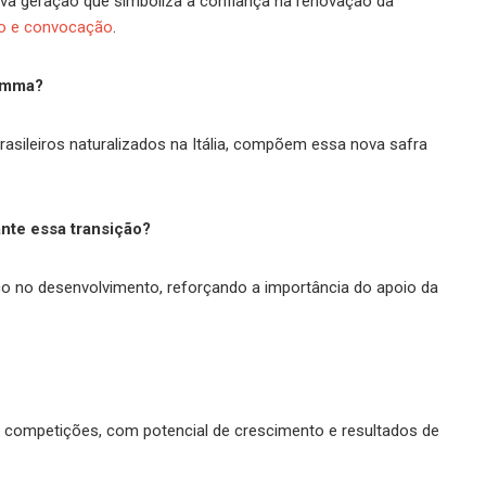
ova geração que simboliza a confiança na renovação da
o e convocação
.
umma?
rasileiros naturalizados na Itália, compõem essa nova safra
nte essa transição?
o no desenvolvimento, reforçando a importância do apoio da
as competições, com potencial de crescimento e resultados de