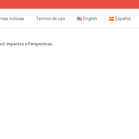
imas notícias
Termos de uso
English
Español
bol: Impactos e Perspectivas