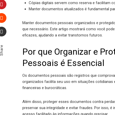
LinkedIn
Cópias digitais servem como reserva e facilitam co
Manter documentos atualizados é fundamental para
Pinterest
Manter documentos pessoais organizados e protegidos
Stumbleupon
que necessário. Este artigo mostrará como você pod
eficazes, ajudando a evitar transtornos futuros.
Email
Share
Por que Organizar e Pr
Pessoais é Essencial
Os documentos pessoais são registros que comprovam a
organizados facilita seu uso em situações cotidiana
financeiras e burocráticas.
Além disso, proteger esses documentos contra perdas
preservar sua integridade e evitar fraudes. Por isso, 
acesso facilitado às informações quando precisar.