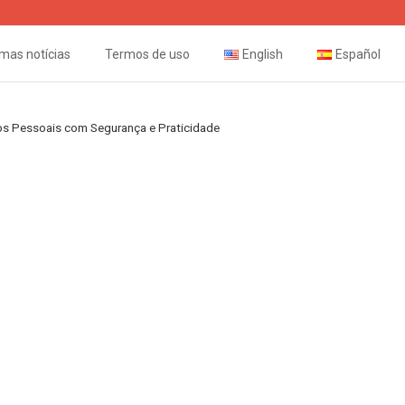
imas notícias
Termos de uso
English
Español
s Pessoais com Segurança e Praticidade