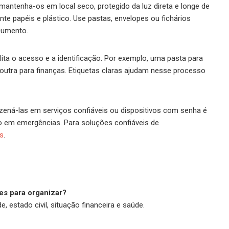
ntenha-os em local seco, protegido da luz direta e longe de
te papéis e plástico. Use pastas, envelopes ou fichários
cumento.
ita o acesso e a identificação. Por exemplo, uma pasta para
utra para finanças. Etiquetas claras ajudam nesse processo
azená-las em serviços confiáveis ou dispositivos com senha é
o em emergências. Para soluções confiáveis de
s
.
s para organizar?
 estado civil, situação financeira e saúde.