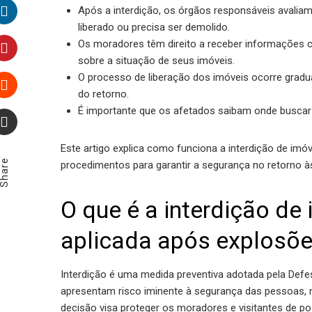
Twitter
Após a interdição, os órgãos responsáveis avaliam
liberado ou precisa ser demolido.
LinkedIn
Os moradores têm direito a receber informações
sobre a situação de seus imóveis.
Pinterest
O processo de liberação dos imóveis ocorre grad
do retorno.
Stumbleupon
É importante que os afetados saibam onde buscar
Email
Este artigo explica como funciona a interdição de im
Share
procedimentos para garantir a segurança no retorno à
O que é a interdição de 
aplicada após explosõ
Interdição é uma medida preventiva adotada pela Defes
apresentam risco iminente à segurança das pessoas,
decisão visa proteger os moradores e visitantes de