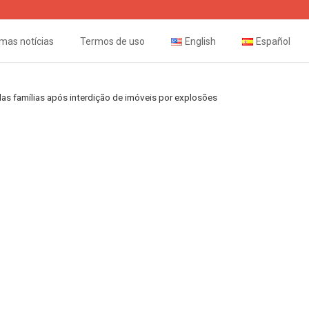
imas notícias
Termos de uso
English
Español
das famílias após interdição de imóveis por explosões