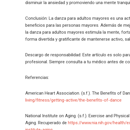
disminuir la ansiedad y promoviendo una mente tranqui
Conclusión: La danza para adultos mayores es una acti
beneficios para las personas mayores. Además de mejorar
la danza para adultos mayores estimula la mente, fort
forma divertida y gratificante de mantenerse activo, sal
Descargo de responsabilidad: Este artículo es solo pa
profesional. Siempre consulta a tu médico antes de c
Referencias:
American Heart Association. (s.f.). The Benefits of D
living/fitness/getting-active/the-benefits-of-dance
National Institute on Aging. (s.f.). Exercise and Physica
Aging. Recuperado de
https://www.nia.nih.gov/health/e
institute-aging