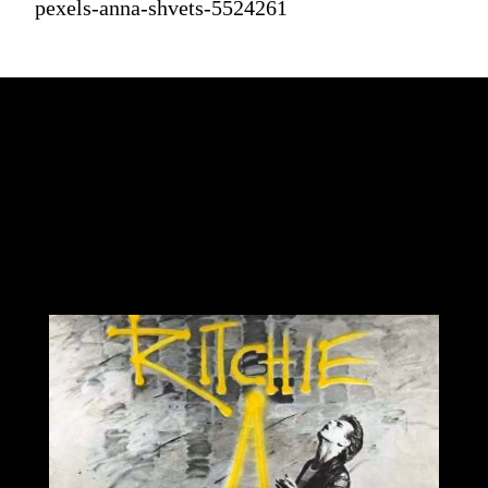
pexels-anna-shvets-5524261